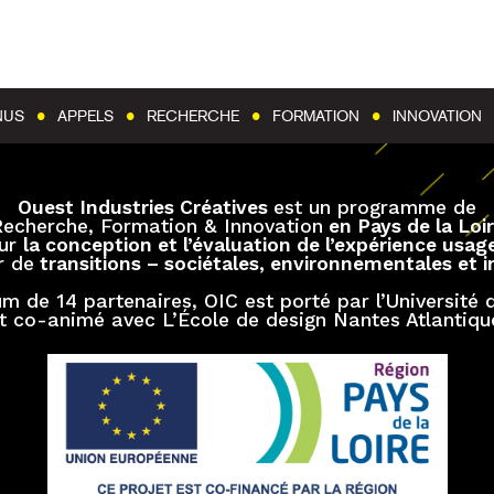
Aller au contenu
Aller au menu
NUS
APPELS
RECHERCHE
FORMATION
INNOVATION
La Design Factory N
Design Factor