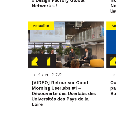
« Design Factory Global
No
Network » !
Na
li
Actualité
Ac
Le 4 avril 2022
Le
[VIDEO] Retour sur Good
Ou
Morning Userlabs #1 –
pa
Découverte des Userlabs des
Ba
Universités des Pays de la
Loire