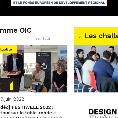
ramme OIC
Les chall
voir tout
tualité
 3 juin 2022
idéo] FESTIWELL 2022 :
tour sur la table-ronde «