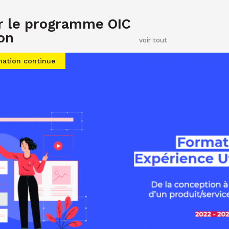
ar le programme OIC
on
voir tout
ation continue