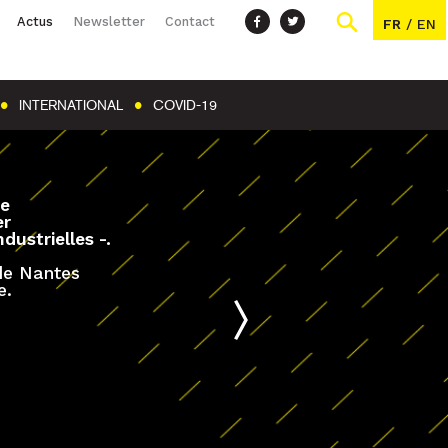
Actus
Newsletter
Contact
FR
/
EN
INTERNATIONAL
COVID-19
antes rejoint le réseau
y Global Network !