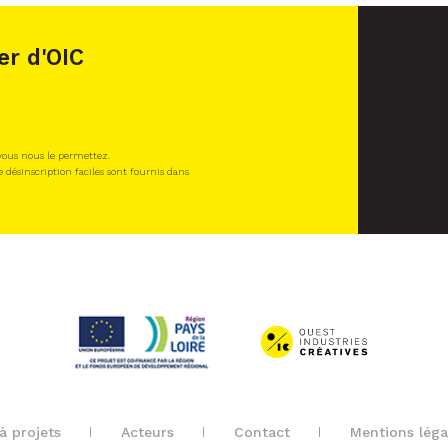
er d'OIC
 vous nous le permettez.
e désinscription faciles sont fournis dans
à projets
Acteurs
Contact
Mentions léga