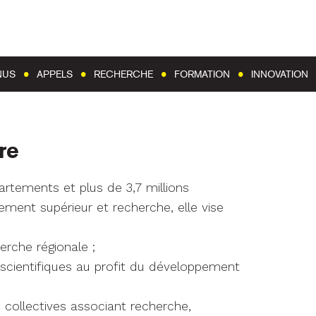
Aller au contenu
Aller au menu
NUS
APPELS
RECHERCHE
FORMATION
INNOVATION
re
artements et plus de 3,7 millions
ement supérieur et recherche, elle vise
erche régionale ;
 scientifiques au profit du développement
collectives associant recherche,