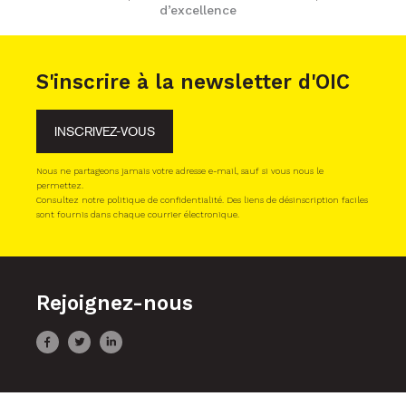
d’excellence
S'inscrire à la newsletter d'OIC
INSCRIVEZ-VOUS
Nous ne partageons jamais votre adresse e-mail, sauf si vous nous le
permettez.
Consultez notre politique de confidentialité. Des liens de désinscription faciles
sont fournis dans chaque courrier électronique.
Rejoignez-nous