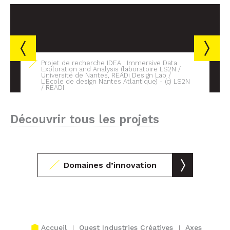
Projet de recherche IDEA : Immersive Data
Exploration and Analysis (laboratoire LS2N /
Université de Nantes, READi Design Lab /
L'École de design Nantes Atlantique) - (c) LS2N
/ READi
Découvrir tous les projets
Domaines d’innovation
Accueil
Ouest Industries Créatives
Axes