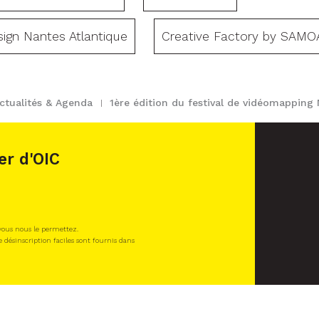
sign Nantes Atlantique
Creative Factory by SAMO
ctualités & Agenda
1ère édition du festival de vidéomappin
er d'OIC
 vous nous le permettez.
e désinscription faciles sont fournis dans