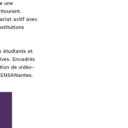
le une
ntourent.
riat actif avec
stitutions
 étudiants et
tives. Encadrés
ation de vidéo-
l’ENSANantes.