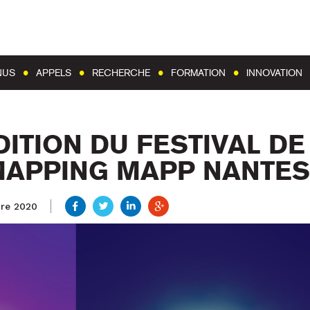
Aller au contenu
Aller au menu
NUS
APPELS
RECHERCHE
FORMATION
INNOVATION
DITION DU FESTIVAL DE
MAPPING MAPP NANTES
re 2020