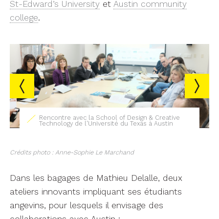
St-Edward’s University
et
Austin community
college
.
Premiers échanges avec l'Université du Texas à
Austin
Crédits photo : Anne-Sophie Le Marchand
Dans les bagages de Mathieu Delalle, deux
ateliers innovants impliquant ses étudiants
angevins, pour lesquels il envisage des