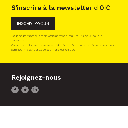
S'inscrire à la newsletter d'OIC
INSCRIVEZ-VOUS
Nous ne partageons jamais votre adresse e-mail, sauf si vous nous le
permettez.
Consultez notre politique de confidentialité. Des liens de désinscription faciles
sont fournis dans chaque courrier électronique.
Rejoignez-nous