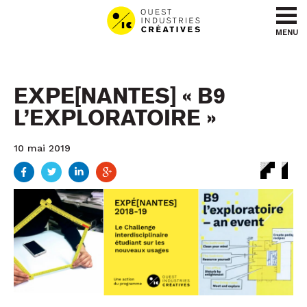
Aller au contenu
Aller au menu
MENU
EXPE[NANTES] « B9
L’EXPLORATOIRE »
10 mai 2019