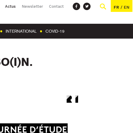
Actus
Newsletter
Contact
FR
/
EN
INTERNATIONAL
COVID-19
O(I)N.