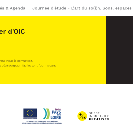
tés & Agenda
Journée d’étude « L’art du so(i)n. Sons, espaces e
er d'OIC
 vous nous le permettez.
e désinscription faciles sont fournis dans