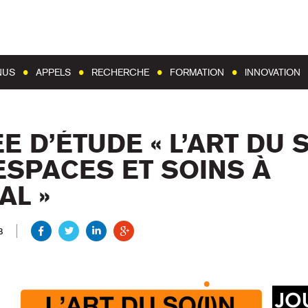
Aller au contenu
Aller au menu
NUS
APPELS
RECHERCHE
FORMATION
INNOVATION
 D’ÉTUDE « L’ART DU S
ESPACES ET SOINS À
AL »
8