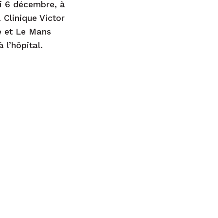
di 6 décembre, à
 Clinique Victor
e et Le Mans
 l’hôpital.