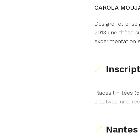
CAROLA MOUJA
Designer et ensei
2013 une thèse su
expérimentation s
Inscrip
Places limitées (5
creatives-une-re
Nantes