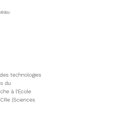
éseau
des technologies
es du
che à l’Ecole
ACRe (Sciences