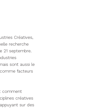
stries Créatives,
uelle recherche
 le 21 septembre.
ndustries
ais sont aussi le
c, comme facteurs
 et comment
ciplines créatives
’appuyant sur des