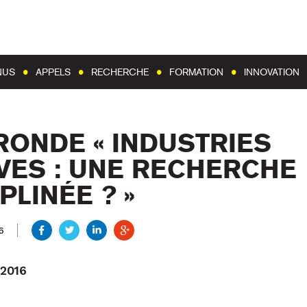
Aller au contenu
Aller au menu
NUS
APPELS
RECHERCHE
FORMATION
INNOVATION
RONDE « INDUSTRIES
VES : UNE RECHERCHE
PLINÉE ? »
6
 2016