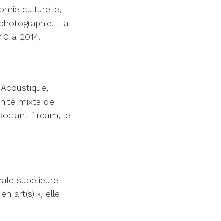
omie culturelle,
hotographie. Il a
10 à 2014.
 Acoustique,
Unité mixte de
ciant l’Ircam, le
nale supérieure
n art(s) », elle