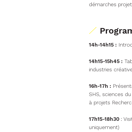
démarches projet,
Progr
14h-14h15 :
Introd
14h15-15h45 :
Tabl
industries créativ
16h-17h :
Présenta
SHS, sciences du 
à projets Recher
17h15-18h30
: Vi
uniquement)