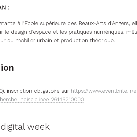
N :
gnante à l’Ecole supérieure des Beaux-Arts d’Angers, e
r le design d’espace et les pratiques numériques, mêl
ur du mobilier urbain et production théorique.
tion
0), inscription obligatoire sur
https://www.eventbrite.fr/e/
cherche-indisciplinee-26148210000
digital week