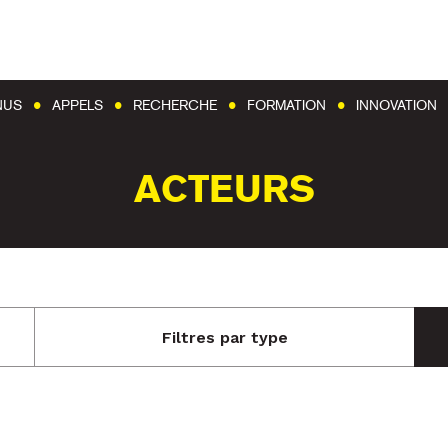
Aller au contenu
Aller au menu
NUS
APPELS
RECHERCHE
FORMATION
INNOVATION
ACTEURS
Filtres par type