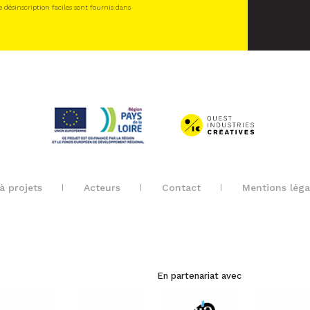
e désinscription faciles sont fournis dans
à projets
Acteurs
Contact
Mentions léga
En partenariat avec