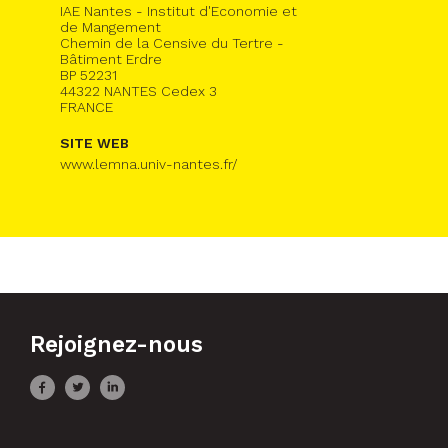
IAE Nantes - Institut d'Economie et
de Mangement
Chemin de la Censive du Tertre -
Bâtiment Erdre
BP 52231
44322 NANTES Cedex 3
FRANCE
SITE WEB
www.lemna.univ-nantes.fr/
Rejoignez-nous