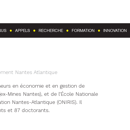
Aller au contenu
Aller au menu
NUS
APPELS
RECHERCHE
FORMATION
INNOVATION
ement Nantes Atlantique
eurs en économie et en gestion de
 (ex-Mines Nantes), et de l’École Nationale
ation Nantes-Atlantique (ONIRIS). Il
ts et 87 doctorants.