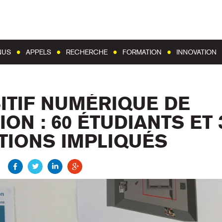
Aller au contenu
Aller au menu
NUS
APPELS
RECHERCHE
FORMATION
INNOVATION
ITIF NUMÉRIQUE DE
ION : 60 ÉTUDIANTS ET 
IONS IMPLIQUÉS