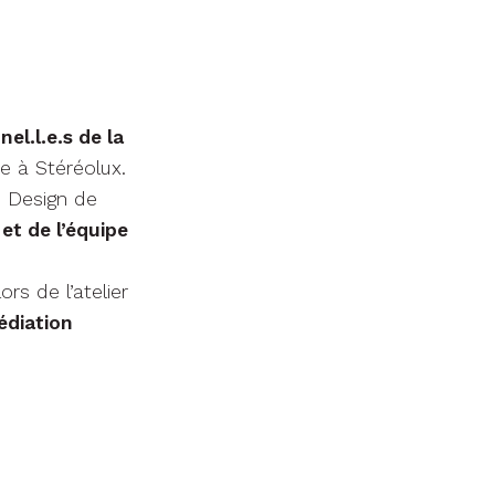
el.l.e.s de la
e à Stéréolux.
e Design de
et de l’équipe
rs de l’atelier
édiation