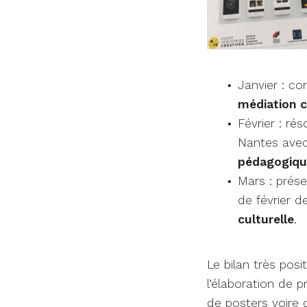
Janvier : co
médiation c
Février : ré
Nantes avec 
pédagogiqu
Mars : prése
de février 
culturelle
.
Le bilan très posi
l’élaboration de 
de posters voire 