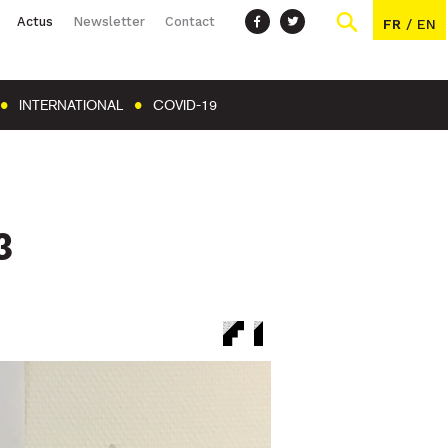
Actus
Newsletter
Contact
FR
/
EN
INTERNATIONAL
COVID-19
3