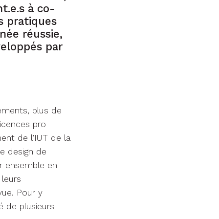
t.e.s à co-
s pratiques
née réussie,
veloppés par
sements, plus de
licences pro
nt de l’IUT de la
de design de
er ensemble en
 leurs
vue. Pour y
ié de plusieurs