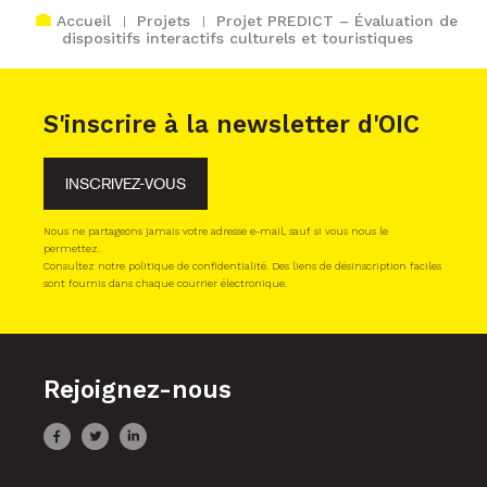
Accueil
Projets
Projet PREDICT – Évaluation de
dispositifs interactifs culturels et touristiques
S'inscrire à la newsletter d'OIC
INSCRIVEZ-VOUS
Nous ne partageons jamais votre adresse e-mail, sauf si vous nous le
permettez.
Consultez notre politique de confidentialité. Des liens de désinscription faciles
sont fournis dans chaque courrier électronique.
Rejoignez-nous