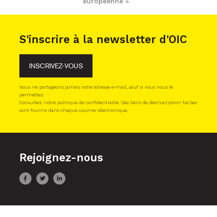
européenne »
S'inscrire à la newsletter d'OIC
INSCRIVEZ-VOUS
Nous ne partageons jamais votre adresse e-mail, sauf si vous nous le
permettez.
Consultez notre politique de confidentialité. Des liens de désinscription faciles
sont fournis dans chaque courrier électronique.
Rejoignez-nous