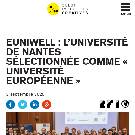
Aller au contenu
Aller au menu
MENU
EUNIWELL : L’UNIVERSITÉ
DE NANTES
SÉLECTIONNÉE COMME «
UNIVERSITÉ
EUROPÉENNE »
3 septembre 2020