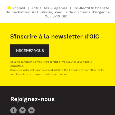
Accueil
Actualités & Agenda
Co-llectif.fr finaliste
du hackathon #EUvsVirus, avec l’aide du fonds d’urgence
Covid-19 OIC
S'inscrire à la newsletter d'OIC
INSCRIVEZ-VOUS
Nous ne partageons jamais votre adresse e-mail, sauf si vous nous le
permettez.
Consultez notre politique de confidentialité. Des liens de désinscription faciles
sont fournis dans chaque courrier électronique.
Rejoignez-nous