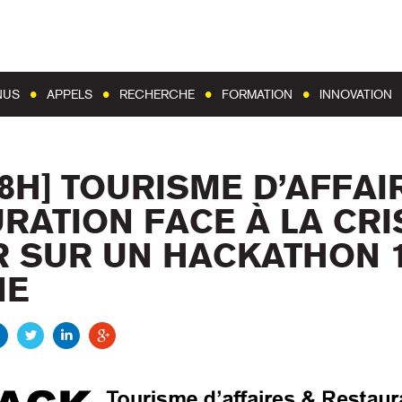
Aller au contenu
Aller au menu
NUS
APPELS
RECHERCHE
FORMATION
INNOVATION
8H] TOURISME D’AFFAI
RATION FACE À LA CRIS
 SUR UN HACKATHON 
NE