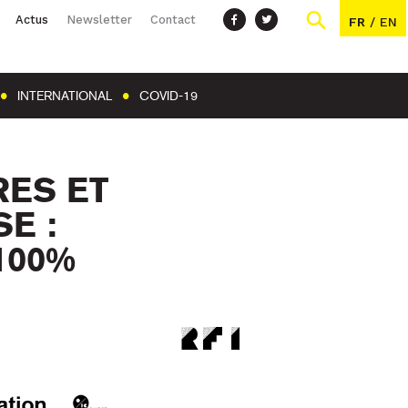
Actus
Newsletter
Contact
FR
/
EN
INTERNATIONAL
COVID-19
RES ET
E :
100%