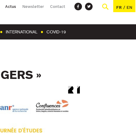
Actus
Newsletter
Contact
FR
/
EN
INTERNATIONAL
COVID-19
GERS »