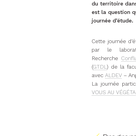
du territoire da
est la question 
journée d’étude.
Cette journée d’
par le labor
Recherche
Confl
(
GTDL
) de la fac
avec
ALDEV
– Ang
La journée parti
VOUS AU VÉGÉTA