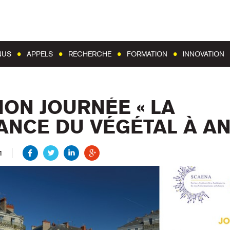
Aller au contenu
Aller au menu
NUS
APPELS
RECHERCHE
FORMATION
INNOVATION
TION JOURNÉE « LA
NCE DU VÉGÉTAL À AN
1