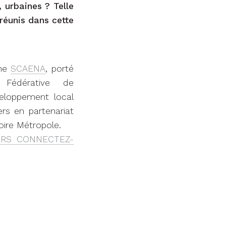
 urbaines ? Telle
réunis dans cette
che
SCAENA
, porté
 Fédérative de
veloppement local
ers en partenariat
oire Métropole.
RS CONNECTEZ-