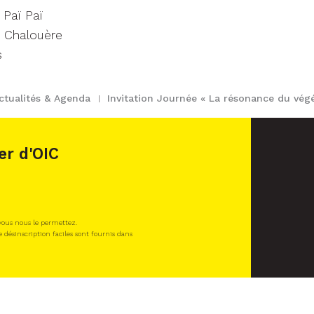
 Paï Paï
a Chalouère
s
ctualités & Agenda
Invitation Journée « La résonance du végé
er d'OIC
 vous nous le permettez.
e désinscription faciles sont fournis dans