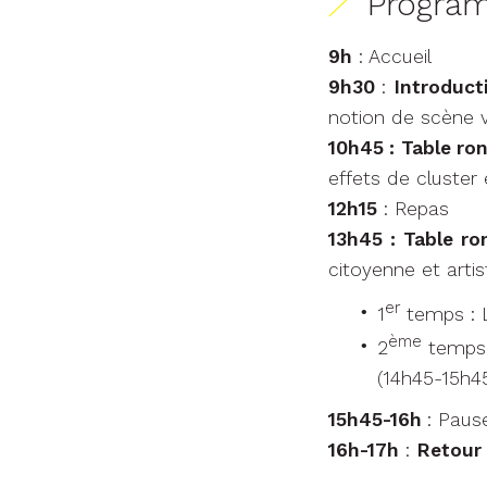
Progra
9h
: Accueil
9h30
:
Introduct
notion de scène v
10h45 : Table ro
effets de cluster 
12h15
: Repas
13h45 : Table ro
citoyenne et artis
er
1
temps : L
ème
2
temps :
(14h45-15h4
15h45-16h
: Paus
16h-17h
:
Retour 