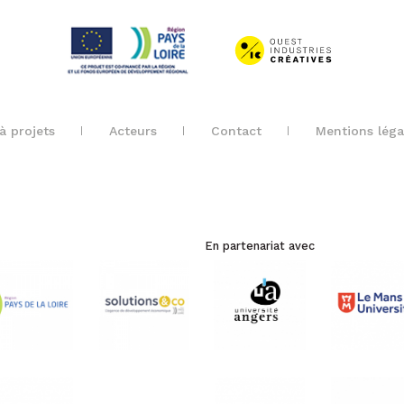
à projets
Acteurs
Contact
Mentions léga
En partenariat avec