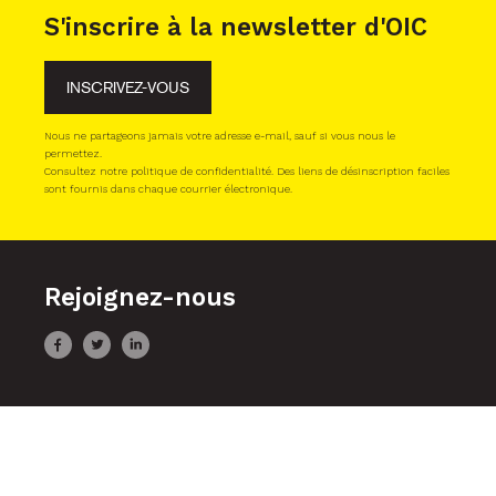
S'inscrire à la newsletter d'OIC
INSCRIVEZ-VOUS
Nous ne partageons jamais votre adresse e-mail, sauf si vous nous le
permettez.
Consultez notre politique de confidentialité. Des liens de désinscription faciles
sont fournis dans chaque courrier électronique.
Rejoignez-nous