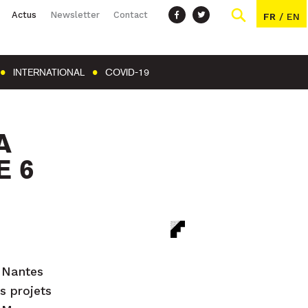
Actus
Newsletter
Contact
FR
/
EN
INTERNATIONAL
COVID-19
A
E 6
– Nantes
s projets