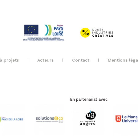
à projets
Acteurs
Contact
Mentions léga
En partenariat avec