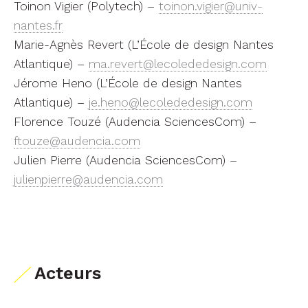
Toinon Vigier (Polytech) –
toinon.vigier@univ-
nantes.fr
Marie-Agnès Revert (L’École de design Nantes
Atlantique) –
ma.revert@lecolededesign.com
Jérome Heno (L’École de design Nantes
Atlantique) –
je.heno@lecolededesign.com
Florence Touzé (Audencia SciencesCom) –
ftouze@audencia.com
Julien Pierre (Audencia SciencesCom) –
julienpierre@audencia.com
Acteurs