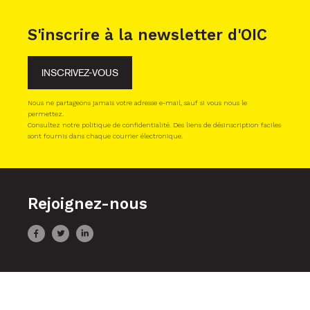
S'inscrire à la newsletter d'OIC
INSCRIVEZ-VOUS
Nous ne partageons jamais votre adresse e-mail, sauf si vous nous le
permettez.
Consultez notre politique de confidentialité. Des liens de désinscription faciles
sont fournis dans chaque courrier électronique.
Rejoignez-nous