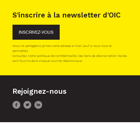
S'inscrire à la newsletter d'OIC
INSCRIVEZ-VOUS
Nous ne partageons jamais votre adresse e-mail, sauf si vous nous le
permettez.
Consultez notre politique de confidentialité. Des liens de désinscription faciles
sont fournis dans chaque courrier électronique.
Rejoignez-nous