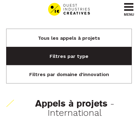
Aller au contenu
Aller au menu
MENU
Tous les appels à projets
Filtres par type
Filtres par domaine d'innovation
-
Appels à projets
International