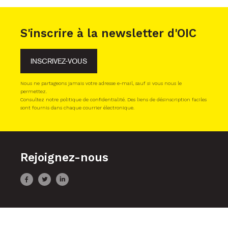
S'inscrire à la newsletter d'OIC
INSCRIVEZ-VOUS
Nous ne partageons jamais votre adresse e-mail, sauf si vous nous le
permettez.
Consultez notre politique de confidentialité. Des liens de désinscription faciles
sont fournis dans chaque courrier électronique.
Rejoignez-nous