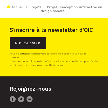
Accueil
Projets
Projet Conception interactive en
design sonore
S'inscrire à la newsletter d'OIC
INSCRIVEZ-VOUS
Nous ne partageons jamais votre adresse e-mail, sauf si vous nous le
permettez.
Consultez notre politique de confidentialité. Des liens de désinscription faciles
sont fournis dans chaque courrier électronique.
Rejoignez-nous