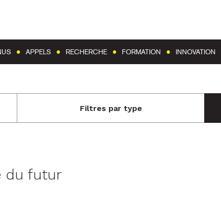
Aller au contenu
Aller au menu
NUS
APPELS
RECHERCHE
FORMATION
INNOVATION
Filtres par type
e du futur