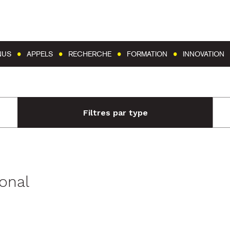
Aller au contenu
Aller au menu
NUS
APPELS
RECHERCHE
FORMATION
INNOVATION
Filtres par type
ional