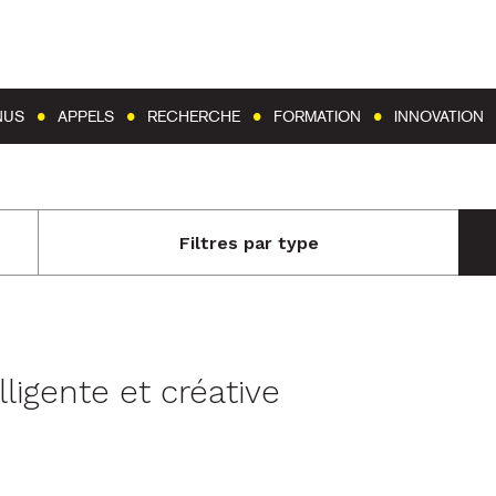
Aller au contenu
Aller au menu
NUS
APPELS
RECHERCHE
FORMATION
INNOVATION
Filtres par type
elligente et créative