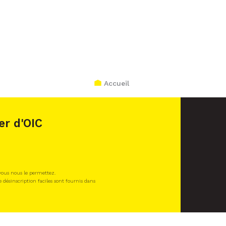
Accueil
er d'OIC
 vous nous le permettez.
e désinscription faciles sont fournis dans