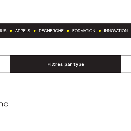
Aller au contenu
Aller au menu
NUS
APPELS
RECHERCHE
FORMATION
INNOVATION
Filtres par type
he