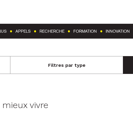
Aller au contenu
Aller au menu
NUS
APPELS
RECHERCHE
FORMATION
INNOVATION
Filtres par type
 mieux vivre