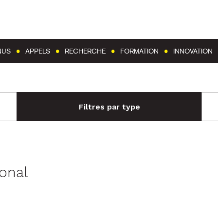
Aller au contenu
Aller au menu
NUS
APPELS
RECHERCHE
FORMATION
INNOVATION
Filtres par type
ional