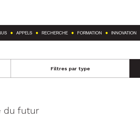
Aller au contenu
Aller au menu
NUS
APPELS
RECHERCHE
FORMATION
INNOVATION
Filtres par type
e du futur