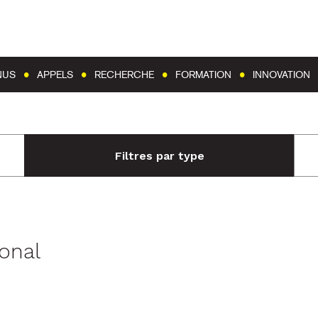
Aller au contenu
Aller au menu
NUS
APPELS
RECHERCHE
FORMATION
INNOVATION
Filtres par type
ional