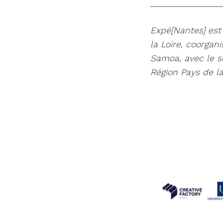
________________
Expé[Nantes] est
la Loire, coorga
Samoa, avec le s
Région Pays de la