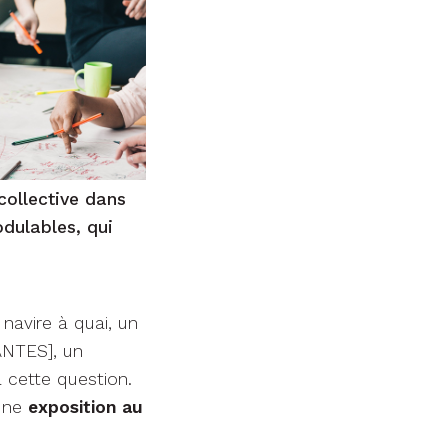
collective dans
odulables, qui
navire à quai, un
ANTES], un
 cette question.
’une
exposition au