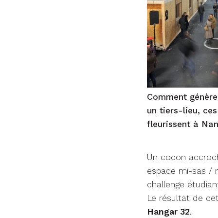
Comment génère-t
un tiers-lieu, c
fleurissent à Na
Un cocon accroch
espace mi-sas / 
challenge étudian
Le résultat de ce
Hangar 32
.