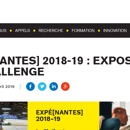
Aller au contenu
Aller au menu
NUS
APPELS
RECHERCHE
FORMATION
INNOVATION
ANTES] 2018-19 : EXPO
ALLENGE
il 2019