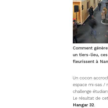
Comment génère-t
un tiers-lieu, c
fleurissent à Na
Un cocon accroch
espace mi-sas / 
challenge étudian
Le résultat de ce
Hangar 32
.