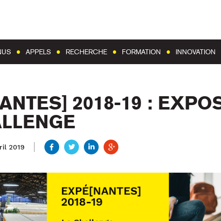
Aller au contenu
Aller au menu
NUS
APPELS
RECHERCHE
FORMATION
INNOVATION
ANTES] 2018-19 : EXPO
ALLENGE
il 2019