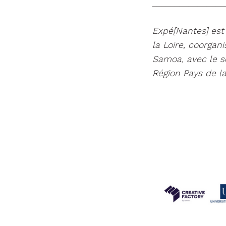
________________
Expé[Nantes] est
la Loire, coorga
Samoa, avec le s
Région Pays de la