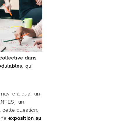
collective dans
odulables, qui
navire à quai, un
ANTES], un
 cette question.
’une
exposition au