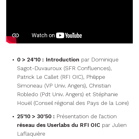
0 > 24’10 :
Introduction
par Dominique
Sagot-Duvauroux (SFR Confluences),
Patrick Le Callet (RFI OIC), Philippe
Simoneau (VP Univ. Angers), Christian
Robledo (Pdt Univ. Angers) et Stéphanie
Houël (Conseil régional des Pays de la Loire)
25’10 > 30’50 :
Présentation de l’action
réseau des Userlabs du RFI OIC
par Julien
Laflaquière