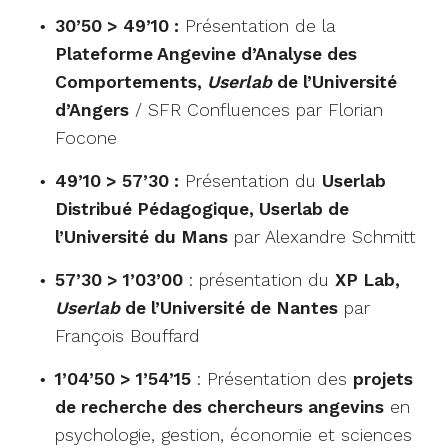
30’50 > 49’10 :
Présentation de la
Plateforme Angevine d’Analyse des
Comportements,
Userlab
de l’Université
d’Angers
/ SFR Confluences par Florian
Focone
49’10 > 57’30 :
Présentation du
Userlab
Distribué Pédagogique, Userlab de
l’Université du Mans
par Alexandre Schmitt
57’30 > 1’03’00
: présentation du
XP Lab,
Userlab
de l’Université de Nantes
par
François Bouffard
1’04’50 > 1’54’15
: Présentation des
projets
de recherche des chercheurs angevins
en
psychologie, gestion, économie et sciences