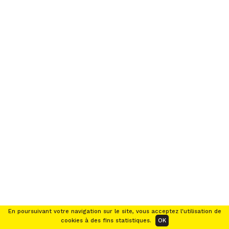
2026 © Ouest Industries Créatives
Tous droits réservés.
En poursuivant votre navigation sur le site, vous acceptez l'utilisation de
cookies à des fins statistiques.
OK