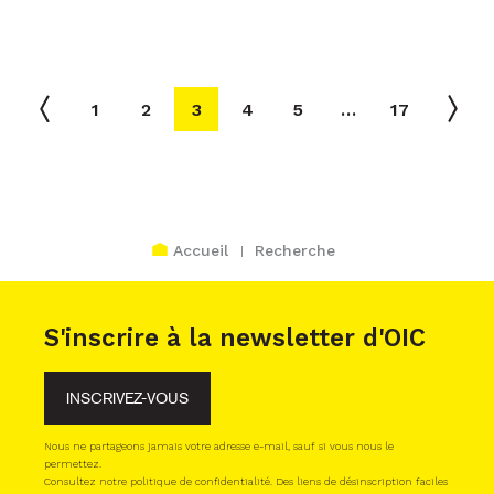
1
2
3
4
5
…
17
Accueil
Recherche
S'inscrire à la newsletter d'OIC
INSCRIVEZ-VOUS
Nous ne partageons jamais votre adresse e-mail, sauf si vous nous le
permettez.
Consultez notre politique de confidentialité. Des liens de désinscription faciles