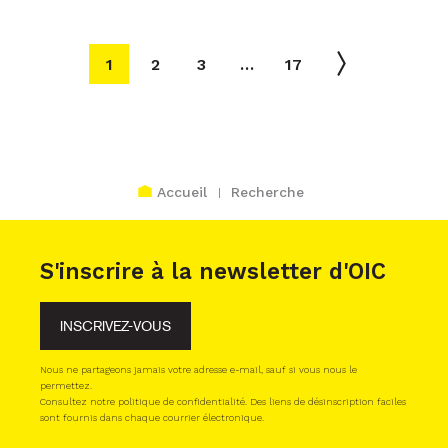
1
2
3
…
17
Accueil
Recherche
S'inscrire à la newsletter d'OIC
INSCRIVEZ-VOUS
Nous ne partageons jamais votre adresse e-mail, sauf si vous nous le
permettez.
Consultez notre politique de confidentialité. Des liens de désinscription faciles
sont fournis dans chaque courrier électronique.