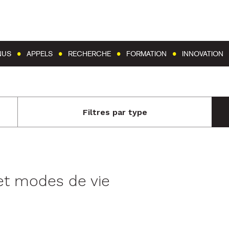
Aller au contenu
Aller au menu
NUS
APPELS
RECHERCHE
FORMATION
INNOVATION
Filtres par type
et modes de vie