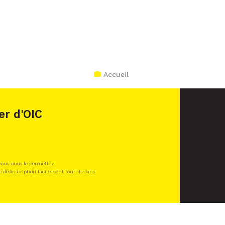
Accueil
er d'OIC
 vous nous le permettez.
e désinscription faciles sont fournis dans