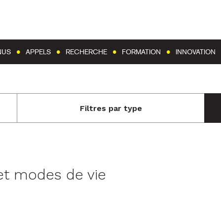
Aller au contenu
Aller au menu
NUS
APPELS
RECHERCHE
FORMATION
INNOVATION
Filtres par type
et modes de vie