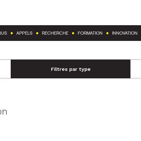
Aller au contenu
Aller au menu
NUS
APPELS
RECHERCHE
FORMATION
INNOVATION
Filtres par type
on