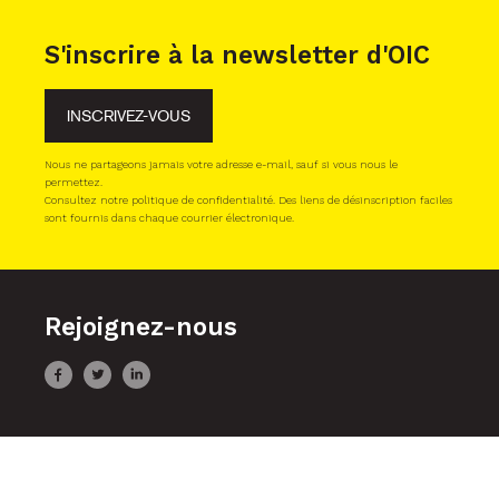
S'inscrire à la newsletter d'OIC
INSCRIVEZ-VOUS
Nous ne partageons jamais votre adresse e-mail, sauf si vous nous le
permettez.
Consultez notre politique de confidentialité. Des liens de désinscription faciles
sont fournis dans chaque courrier électronique.
Rejoignez-nous