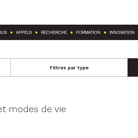
Aller au contenu
Aller au menu
NUS
APPELS
RECHERCHE
FORMATION
INNOVATION
Filtres par type
et modes de vie