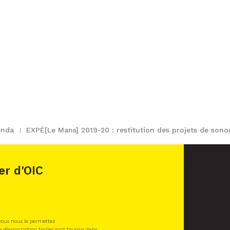
enda
EXPÉ[Le Mans] 2019-20 : restitution des projets de sono
er d'OIC
 vous nous le permettez.
e désinscription faciles sont fournis dans