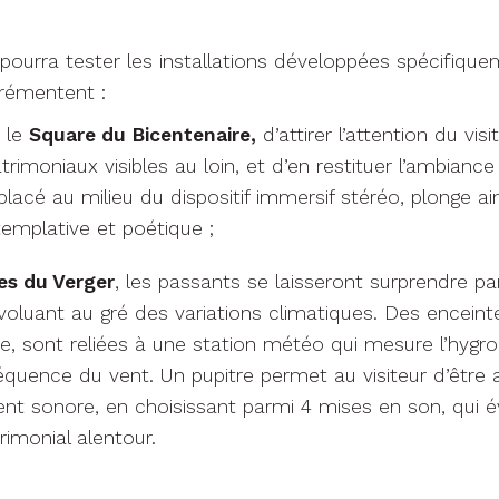
 pourra tester les installations développées spécifique
grémentent :
r le
Square du Bicentenaire,
d’attirer l’attention du vis
rimoniaux visibles au loin, et d’en restituer l’ambiance
placé au milieu du dispositif immersif stéréo, plonge a
emplative et poétique ;
es du Verger
, les passants se laisseront surprendre pa
oluant au gré des variations climatiques. Des enceint
e, sont reliées à une station météo qui mesure l’hygr
équence du vent. Un pupitre permet au visiteur d’être 
nt sonore, en choisissant parmi 4 mises en son, qui 
imonial alentour.