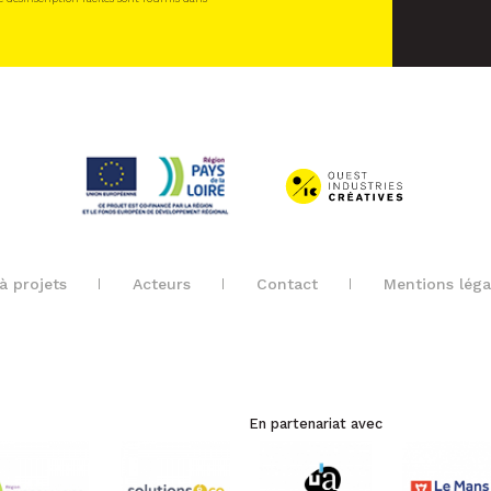
à projets
Acteurs
Contact
Mentions léga
En partenariat avec