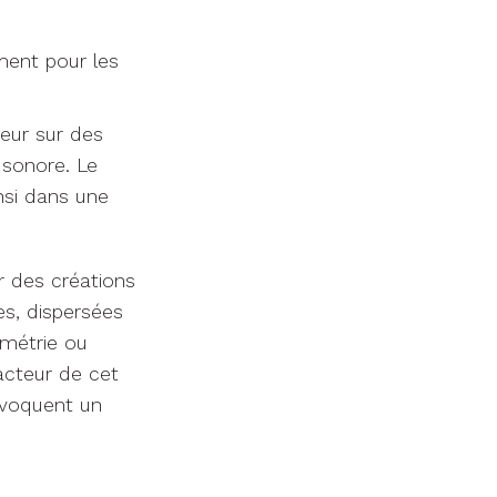
ment pour les
iteur sur des
 sonore. Le
insi dans une
r des créations
es, dispersées
ométrie ou
acteur de cet
évoquent un