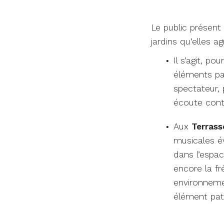
Le public présent
jardins qu’elles a
Il s’agit, pou
éléments pat
spectateur, 
écoute cont
Aux
Terrass
musicales év
dans l’espac
encore la fr
environneme
élément patr