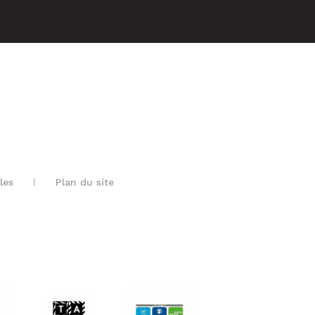
les
Plan du site