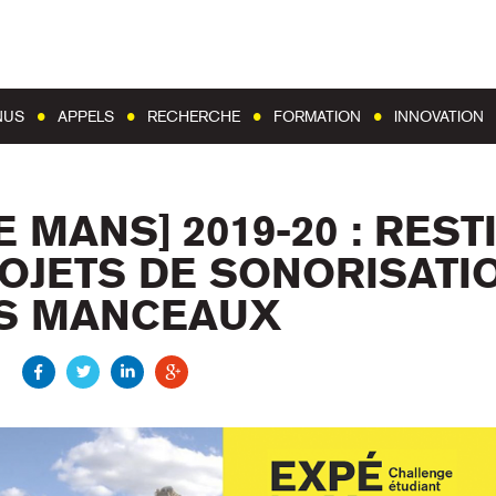
Aller au contenu
Aller au menu
NUS
APPELS
RECHERCHE
FORMATION
INNOVATION
E MANS] 2019-20 : REST
OJETS DE SONORISATI
NS MANCEAUX