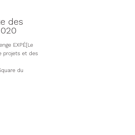
te des
2020
llenge EXPÉ[Le
 projets et des
(Square du