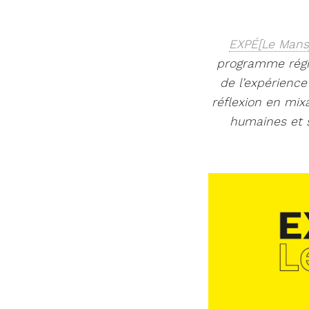
EXPÉ[Le Mans
programme régio
de l’expérience
réflexion en mi
humaines et s