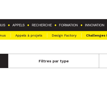
Aller au contenu
Aller au menu
NUS
APPELS
RECHERCHE
FORMATION
INNOVATION
enus
Appels à projets
Design Factory
Challenges
Filtres par type