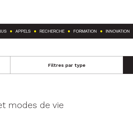
Aller au contenu
Aller au menu
NUS
APPELS
RECHERCHE
FORMATION
INNOVATION
Filtres par type
et modes de vie