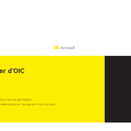
Accueil
er d'OIC
 vous nous le permettez.
e désinscription faciles sont fournis dans