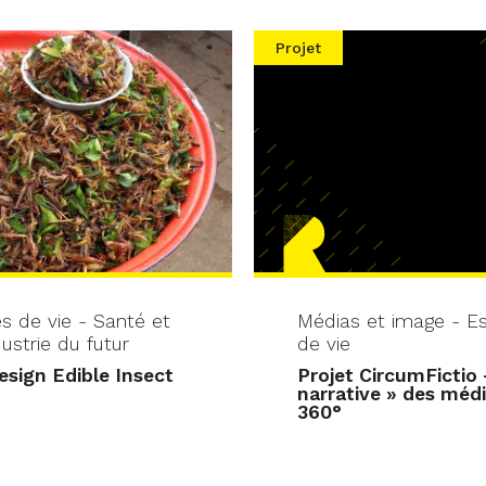
Projet
 de vie - Santé et
Médias et image - 
ustrie du futur
de vie
esign Edible Insect
Projet CircumFictio
narrative » des méd
360°