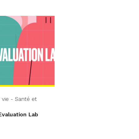
vie - Santé et
Evaluation Lab