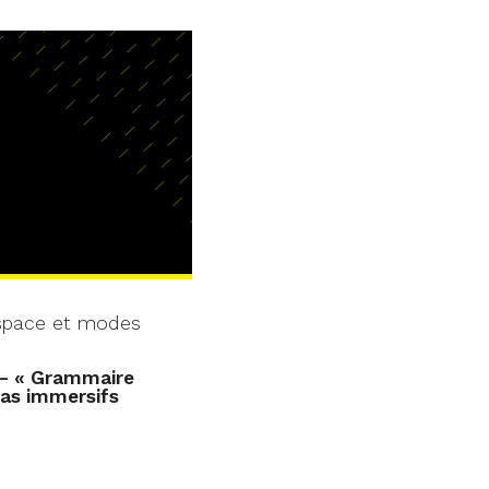
Espace et modes
 – « Grammaire
ias immersifs