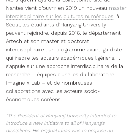
recherche – équipes plurielles du laboratoire
Imagine x Lab – et de nombreuses
collaborations avec les acteurs socio-
économiques coréens.
“The President of Hanyang University intended to
introduce a new initiative to all of Hanyang’s
disciplines. His original ideas was to propose an
interdisciplinary programme, but it was not easily
affordable by the existing departments. That is why
the new department – Department of Arts &
Technology, was established in order to provide a
campus-wide interdisciplinary programme. Prof. Ryu
recruited several professors who were able to deliver
multidisciplinary perspectives on the three types of
epistemic sides of human-worlds : Design (making
something), Cognition (reasoning something) and