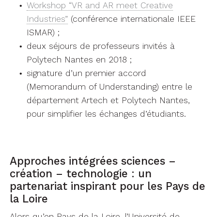
pour simplifier les échanges d’étudiants.
Approches intégrées sciences –
création – technologie : un
partenariat inspirant pour les Pays de
la Loire
Alors qu’en Pays de la Loire, l’Université de
Nantes vient d’ouvrir en 2019 un nouveau
master
interdisciplinaire sur les cultures numériques
, à
Séoul, les étudiants d’Hanyang University
peuvent rejoindre, depuis 2016, le département
Artech et son master et doctorat
interdisciplinaire : un programme avant-gardiste
qui inspire les acteurs académiques ligériens. Il
s’appuie sur une approche interdisciplinaire de la