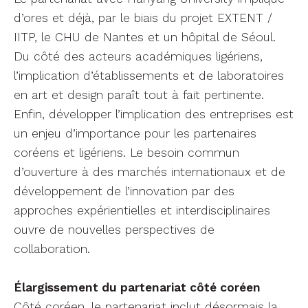
d’ouverture à des marchés internationaux et de
développement de l’innovation par des
approches expérientielles et interdisciplinaires
ouvre de nouvelles perspectives de
collaboration.
Élargissement du partenariat côté coréen
Côté coréen, le partenariat inclut désormais la
Graduate School of Technology and Innovation
Management (MOT) d’Hanyang University
, dont
certains enseignants interviennent aussi dans le
département Artech. Sa particularité :
un
programme de master et doctorat en
management de l’innovation, avec des publics
en alternance qui, pour beaucoup, occupent
des postes stratégiques dans l’industrie