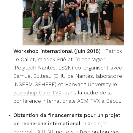
Samuel Bulteau (CHU de Nantes, laboratoire
INSERM SPHERE) et Hanyang University le
workshop Care TVX
, dans la cadre de la
conférence internationale ACM TVX à Séoul.
Obtention de financements pour un projet
de recherche international
: Ce projet
nommé EXTENT porte sur l’exploration des
technologies immersives pour l’aide au
diagnostic de problèmes dans les fonctions
exécutives chez des patients dépressifs ou
les personnes âgées. Il est soutenu par un
Partenariat Hubert Curien (PHC) franco-
coréen (financement de mobilités) et par un
financement de l’
Institute of Information &
Communications Technology
(IITP) coréen. Il