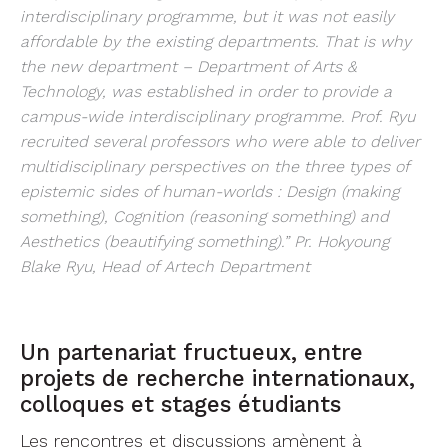
Aesthetics (beautifying something).” Pr. Hokyoung
Blake Ryu, Head of Artech Department
Un partenariat fructueux, entre
projets de recherche internationaux,
colloques et stages étudiants
Les rencontres et discussions amènent à
planifier une série de collaborations sur les axes
recherche et formation, cofinancées par le
programme OIC, les acteurs ligériens et coréens :
Échange d’étudiants aux printemps 2018 et
2019
– Stage à Séoul de 4 étudiant.e.s en
informatique de Polytech Nantes ;