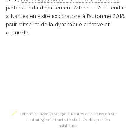
Rencontre avec le Voyage à Nantes et discussion sur
la stratégie d’attractivité vis-à-vis des publics
asiatiques
Un ADN et des envies en commun
Toinon Vigier et Yannick Prié du LS2N notent la
réceptivité de leurs homologues et leur capacité
à monter des projets en des temps très courts.
Cela permet de faire émerger et développer
rapidement des initiatives communes.
Enfin, la toute nouvelle
School of Intelligence