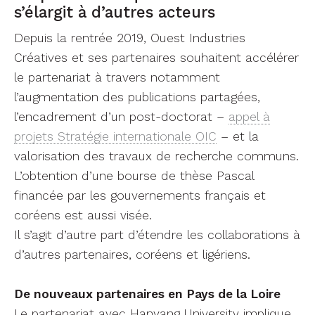
L’obtention d’une bourse de thèse Pascal
financée par les gouvernements français et
coréens est aussi visée.
Il s’agit d’autre part d’étendre les collaborations à
d’autres partenaires, coréens et ligériens.
De nouveaux partenaires en Pays de la Loire
Le partenariat avec Hanyang University implique
d’ores et déjà, par le biais du projet EXTENT /
IITP, le CHU de Nantes et un hôpital de Séoul.
Du côté des acteurs académiques ligériens,
l’implication d’établissements et de laboratoires
en art et design paraît tout à fait pertinente.
Enfin, développer l’implication des entreprises est
un enjeu d’importance pour les partenaires
coréens et ligériens. Le besoin commun