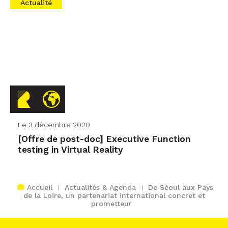
Le 3 décembre 2020
[Offre de post-doc] Executive Function
testing in Virtual Reality
Accueil
Actualités & Agenda
De Séoul aux Pays
de la Loire, un partenariat international concret et
prometteur
S'inscrire à la newsletter d'OIC
INSCRIVEZ-VOUS
Nous ne partageons jamais votre adresse e-mail, sauf si vous nous le
permettez.
Consultez notre politique de confidentialité. Des liens de désinscription faciles
sont fournis dans chaque courrier électronique.