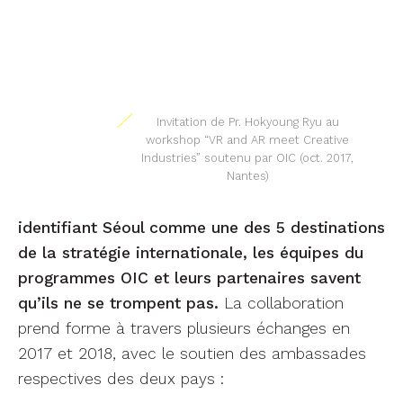
identifiant Séoul comme une des 5 destinations
de la stratégie internationale, les équipes du
programmes OIC et leurs partenaires savent
qu’ils ne se trompent pas.
La collaboration
prend forme à travers plusieurs échanges en
2017 et 2018, avec le soutien des ambassades
respectives des deux pays :
Workshop “VR and AR meet Creative
Industries”
(conférence internationale IEEE
ISMAR) ;
deux séjours de professeurs invités à
Polytech Nantes en 2018 ;
signature d’un premier accord
(Memorandum of Understanding) entre le
département Artech et Polytech Nantes,