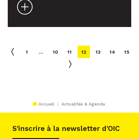
Agenda des événements
1
…
10
11
12
13
14
15
AOÛT 2026
Lun
Mar
Mer
Jeu
Ven
Sam
Dim
1
2
Accueil
Actualités & Agenda
3
4
5
6
7
8
9
10
11
12
13
14
15
16
S'inscrire à la newsletter d'OIC