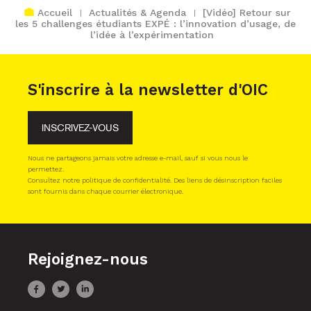
Accueil
Actualités & Agenda
[Vidéo] Retour sur
les 5 challenges étudiants EXPÉ : l’innovation d’usage, de
l’idée à l’expérimentation
S'inscrire à la newsletter d'OIC
INSCRIVEZ-VOUS
Nous ne partageons jamais votre adresse e-mail, sauf si vous nous le
permettez.
Consultez notre politique de confidentialité. Des liens de désinscription faciles
sont fournis dans chaque courrier électronique.
Rejoignez-nous