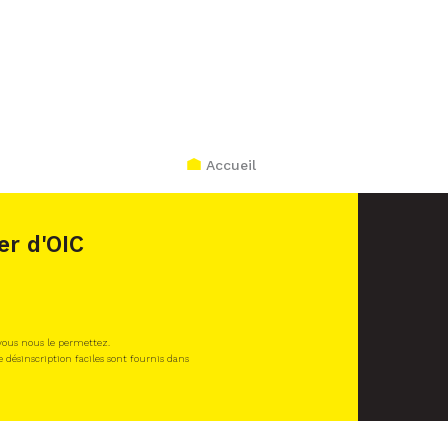
Accueil
er d'OIC
 vous nous le permettez.
e désinscription faciles sont fournis dans