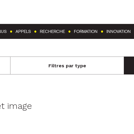
Aller au contenu
Aller au menu
NUS
APPELS
RECHERCHE
FORMATION
INNOVATION
Filtres par type
et image